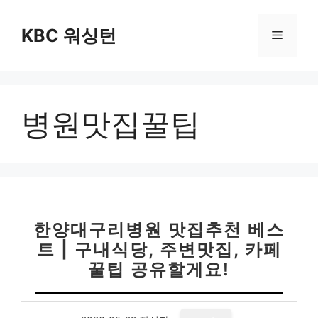
컨
텐
KBC 워싱턴
메
츠
로
뉴
건
너
병원맛집꿀팁
뛰
기
한양대구리병원 맛집추천 베스
트 | 구내식당, 주변맛집, 카페
꿀팁 공유할게요!