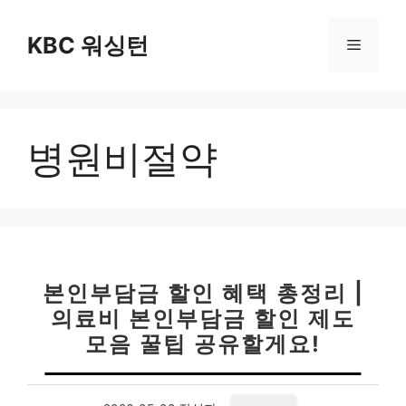
컨
텐
KBC 워싱턴
메
츠
로
뉴
건
너
병원비절약
뛰
기
본인부담금 할인 혜택 총정리 |
의료비 본인부담금 할인 제도
모음 꿀팁 공유할게요!