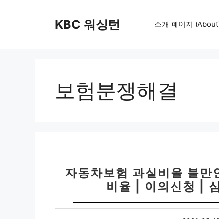
컨
텐
KBC 워싱턴
소개 페이지 (About
츠
로
건
너
뛰
보험분쟁해결
기
자동차보험 과실비율 불만인
비율 | 이의신청 |