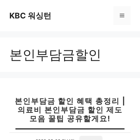
컨
텐
KBC 워싱턴
메
츠
로
뉴
건
너
본인부담금할인
뛰
기
본인부담금 할인 혜택 총정리 |
의료비 본인부담금 할인 제도
모음 꿀팁 공유할게요!