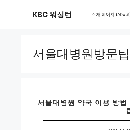
컨
텐
KBC 워싱턴
소개 페이지 (About
츠
로
건
너
뛰
서울대병원방문팁
기
서울대병원 약국 이용 방법 