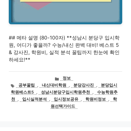
## 메타 설명 (80-100자) **성남시 분당구 입시학
원, 어디가 좋을까? 수능/내신 완벽 대비! 베스트 5
& 강사진, 학원비, 실적 분석 꿀팁까지 한눈에 확인
하세요!**
카
정보
테
태
공부꿀팁
,
내신대비학원
,
분당강사진
,
분당입시
고
그
학원베스트5
,
성남시분당구입시학원추천
,
수능학원추
리
천
,
입시실적분석
,
입시정보공유
,
학원비정보
,
학
원선택가이드