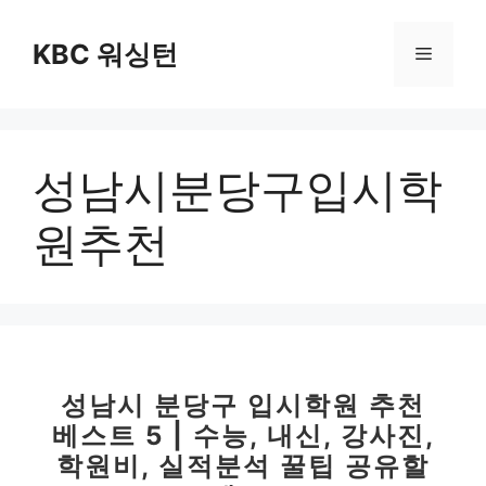
컨
텐
KBC 워싱턴
메
츠
로
뉴
건
너
성남시분당구입시학
뛰
기
원추천
성남시 분당구 입시학원 추천
베스트 5 | 수능, 내신, 강사진,
학원비, 실적분석 꿀팁 공유할