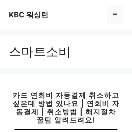
컨
텐
KBC 워싱턴
메
츠
로
뉴
건
너
스마트소비
뛰
기
카드 연회비 자동결제 취소하고
싶은데 방법 있나요 | 연회비 자
동결제 | 취소방법 | 해지절차
꿀팁 알려드려요!