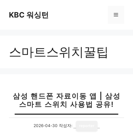
컨
텐
KBC 워싱턴
메
츠
로
뉴
건
너
스마트스위치꿀팁
뛰
기
삼성 핸드폰 자료이동 앱 | 삼성
스마트 스위치 사용법 공유!
2026-04-30
작성자:
reporter