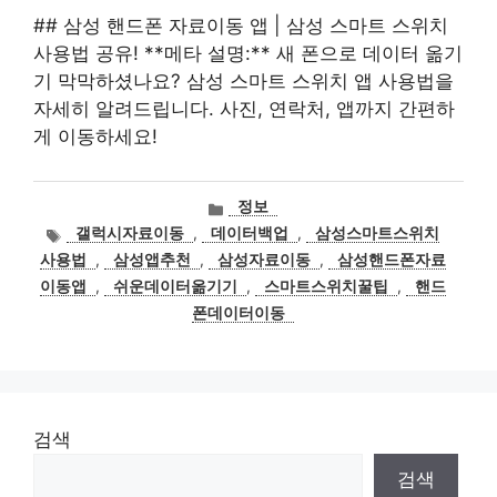
## 삼성 핸드폰 자료이동 앱 | 삼성 스마트 스위치
사용법 공유! **메타 설명:** 새 폰으로 데이터 옮기
기 막막하셨나요? 삼성 스마트 스위치 앱 사용법을
자세히 알려드립니다. 사진, 연락처, 앱까지 간편하
게 이동하세요!
카
정보
테
태
갤럭시자료이동
,
데이터백업
,
삼성스마트스위치
고
그
사용법
,
삼성앱추천
,
삼성자료이동
,
삼성핸드폰자료
리
이동앱
,
쉬운데이터옮기기
,
스마트스위치꿀팁
,
핸드
폰데이터이동
검색
검색