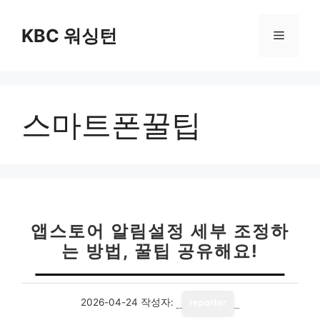
컨
텐
KBC 워싱턴
메
츠
로
뉴
건
너
스마트폰꿀팁
뛰
기
앱스토어 알림설정 세부 조정하
는 방법, 꿀팁 공유해요!
2026-04-24
작성자:
reporter