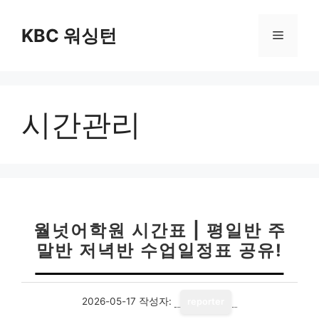
컨
텐
KBC 워싱턴
메
츠
로
뉴
건
너
시간관리
뛰
기
월넛어학원 시간표 | 평일반 주
말반 저녁반 수업일정표 공유!
2026-05-17
작성자:
reporter