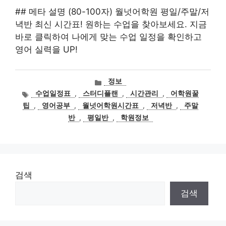
## 메타 설명 (80-100자) 월넛어학원 평일/주말/저
녁반 최신 시간표! 원하는 수업을 찾아보세요. 지금
바로 클릭하여 나에게 맞는 수업 일정을 확인하고
영어 실력을 UP!
카
정보
테
태
수업일정표
,
스터디플랜
,
시간관리
,
어학원꿀
고
그
팁
,
영어공부
,
월넛어학원시간표
,
저녁반
,
주말
리
반
,
평일반
,
학원정보
검색
검색