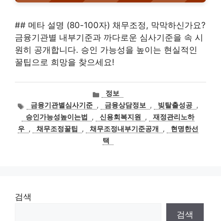
## 메타 설명 (80-100자) 채무조정, 막막하신가요?
금융기관별 내부기준과 까다로운 심사기준을 속 시
원히 공개합니다. 승인 가능성을 높이는 현실적인
꿀팁으로 희망을 찾으세요!
카
정보
테
태
금융기관별심사기준
,
금융상담정보
,
빚탈출성공
,
고
그
승인가능성높이는법
,
신용회복지원
,
재정관리노하
리
우
,
채무조정꿀팁
,
채무조정내부기준공개
,
현명한선
택
검색
검색