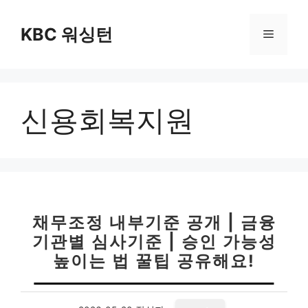
컨
텐
KBC 워싱턴
메
츠
로
뉴
건
너
신용회복지원
뛰
기
채무조정 내부기준 공개 | 금융
기관별 심사기준 | 승인 가능성
높이는 법 꿀팁 공유해요!