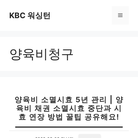
컨
텐
KBC 워싱턴
메
츠
로
뉴
건
너
양육비청구
뛰
기
양육비 소멸시효 5년 관리 | 양
육비 채권 소멸시효 중단과 시
효 연장 방법 꿀팁 공유해요!