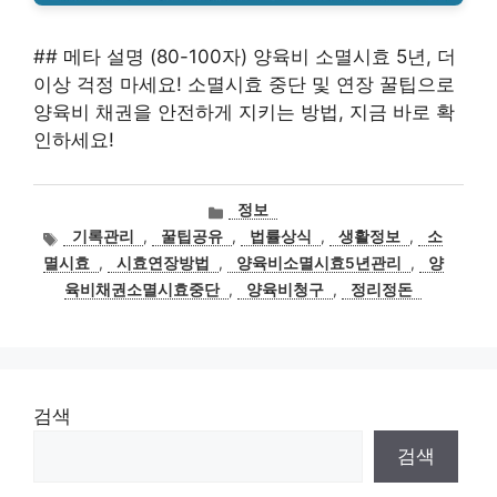
## 메타 설명 (80-100자) 양육비 소멸시효 5년, 더
이상 걱정 마세요! 소멸시효 중단 및 연장 꿀팁으로
양육비 채권을 안전하게 지키는 방법, 지금 바로 확
인하세요!
카
정보
테
태
기록관리
,
꿀팁공유
,
법률상식
,
생활정보
,
소
고
그
멸시효
,
시효연장방법
,
양육비소멸시효5년관리
,
양
리
육비채권소멸시효중단
,
양육비청구
,
정리정돈
검색
검색