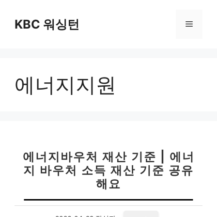
컨
텐
KBC 워싱턴
메
츠
로
뉴
건
너
에너지지원
뛰
기
에너지바우처 재산 기준 | 에너
지 바우처 소득 재산 기준 공유
해요