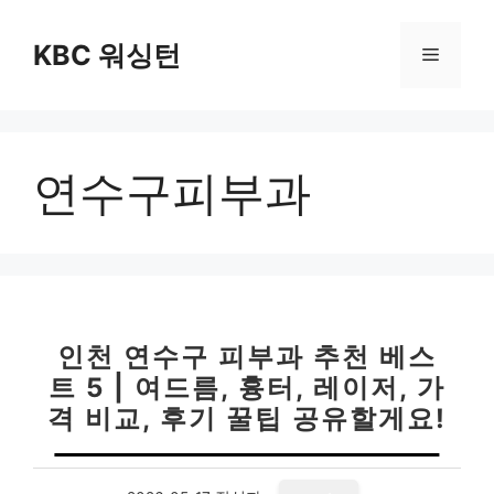
컨
텐
KBC 워싱턴
메
츠
로
뉴
건
너
연수구피부과
뛰
기
인천 연수구 피부과 추천 베스
트 5 | 여드름, 흉터, 레이저, 가
격 비교, 후기 꿀팁 공유할게요!