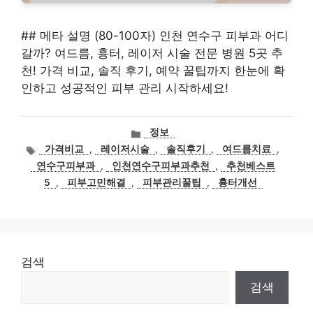
## 메타 설명 (80-100자) 인천 연수구 피부과 어디
갈까? 여드름, 흉터, 레이저 시술 전문 병원 5곳 추
천! 가격 비교, 솔직 후기, 예약 꿀팁까지 한눈에 확
인하고 성공적인 피부 관리 시작하세요!
카
정보
테
태
가격비교
,
레이저시술
,
솔직후기
,
여드름치료
,
고
그
연수구피부과
,
인천연수구피부과추천
,
추천베스트
리
5
,
피부고민해결
,
피부관리꿀팁
,
흉터개선
검색
검색