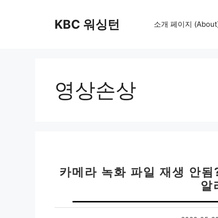
컨
텐
KBC 워싱턴
소개 페이지 (About
츠
로
건
너
뛰
영상손상
기
카메라 녹화 파일 재생 안됨?
알