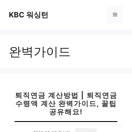
컨
텐
KBC 워싱턴
메
츠
로
뉴
건
너
완벽가이드
뛰
기
퇴직연금 계산방법 | 퇴직연금
수령액 계산 완벽가이드, 꿀팁
공유해요!