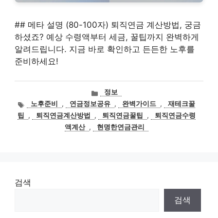
## 메타 설명 (80-100자) 퇴직연금 계산방법, 궁금
하셨죠? 예상 수령액부터 세금, 꿀팁까지 완벽하게
알려드립니다. 지금 바로 확인하고 든든한 노후를
준비하세요!
카
정보
테
태
노후준비
,
연금정보공유
,
완벽가이드
,
재테크꿀
고
그
팁
,
퇴직연금계산방법
,
퇴직연금꿀팁
,
퇴직연금수령
리
액계산
,
현명한연금관리
검색
검색