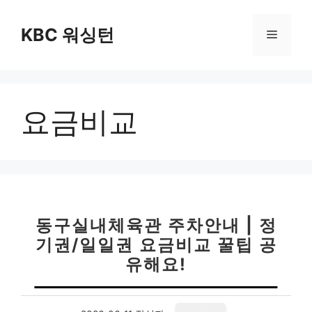
컨
텐
KBC 워싱턴
메
츠
로
뉴
건
너
요금비교
뛰
기
동구실내체육관 주차안내 | 정
기권/일일권 요금비교 꿀팁 공
유해요!