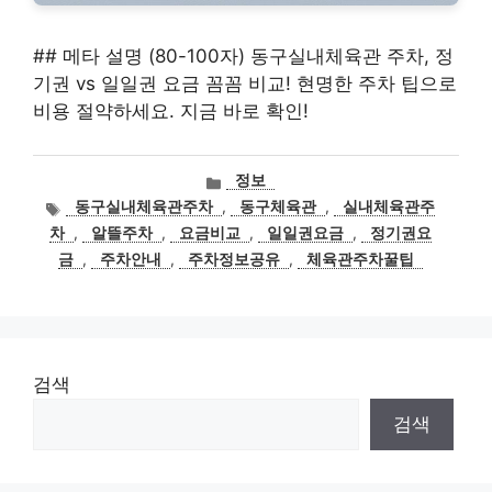
## 메타 설명 (80-100자) 동구실내체육관 주차, 정
기권 vs 일일권 요금 꼼꼼 비교! 현명한 주차 팁으로
비용 절약하세요. 지금 바로 확인!
카
정보
테
태
동구실내체육관주차
,
동구체육관
,
실내체육관주
고
그
차
,
알뜰주차
,
요금비교
,
일일권요금
,
정기권요
리
금
,
주차안내
,
주차정보공유
,
체육관주차꿀팁
검색
검색