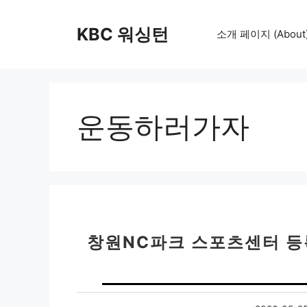
컨
텐
KBC 워싱턴
소개 페이지 (About
츠
로
건
너
뛰
운동하러가자
기
창원NC파크 스포츠센터 등록