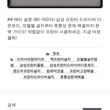
## 메타 설명 (80-100자) 삼성 프린터 드라이버 다
운로드, 모델별 설치부터 호환성 문제 해결까지 완
벽 가이드! 막힘없이 프린터 사용하세요. 지금 바로
클릭!
카
정보
테
태
드라이버업데이트
,
맥프린터설치
,
모델별설치방
고
그
법
,
삼성프린터꿀팁
,
삼성프린터드라이버다운로드
,
리
윈도우프린터설치
,
컴퓨터연결
,
프린터고장해결
,
프린터드라이버설치
,
호환성문제해결
검색