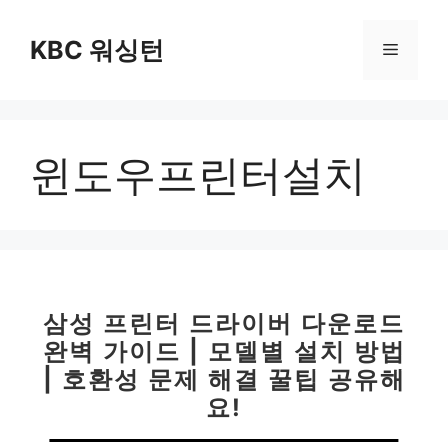
컨
텐
KBC 워싱턴
메
츠
로
뉴
건
너
윈도우프린터설치
뛰
기
삼성 프린터 드라이버 다운로드
완벽 가이드 | 모델별 설치 방법
| 호환성 문제 해결 꿀팁 공유해
요!