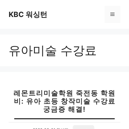
컨
텐
KBC 워싱턴
메
츠
로
뉴
건
너
유아미술 수강료
뛰
기
레몬트리미술학원 죽전동 학원
비: 유아 초등 창작미술 수강료
궁금증 해결!