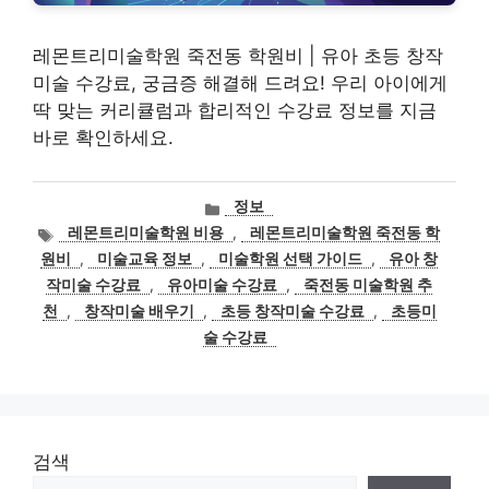
레몬트리미술학원 죽전동 학원비 | 유아 초등 창작
미술 수강료, 궁금증 해결해 드려요! 우리 아이에게
딱 맞는 커리큘럼과 합리적인 수강료 정보를 지금
바로 확인하세요.
카
정보
테
태
레몬트리미술학원 비용
,
레몬트리미술학원 죽전동 학
고
그
원비
,
미술교육 정보
,
미술학원 선택 가이드
,
유아 창
리
작미술 수강료
,
유아미술 수강료
,
죽전동 미술학원 추
천
,
창작미술 배우기
,
초등 창작미술 수강료
,
초등미
술 수강료
검색