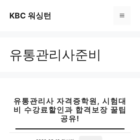
컨
텐
KBC 워싱턴
메
츠
로
뉴
건
너
유통관리사준비
뛰
기
유통관리사 자격증학원, 시험대
비 수강료할인과 합격보장 꿀팁
공유!