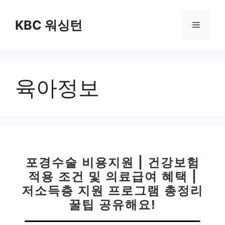
컨
텐
KBC 워싱턴
메
츠
로
뉴
건
너
육아정보
뛰
기
포경수술 비용지원 | 건강보험
적용 조건 및 의료급여 혜택 |
저소득층 지원 프로그램 총정리
꿀팁 공유해요!