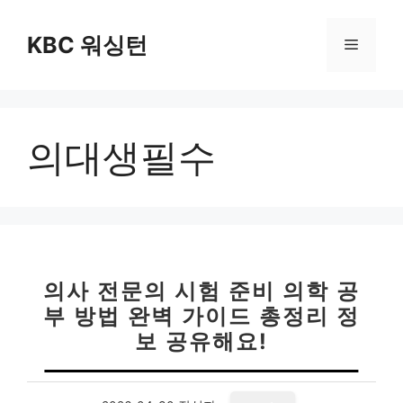
컨
텐
KBC 워싱턴
메
츠
로
뉴
건
너
의대생필수
뛰
기
의사 전문의 시험 준비 의학 공
부 방법 완벽 가이드 총정리 정
보 공유해요!