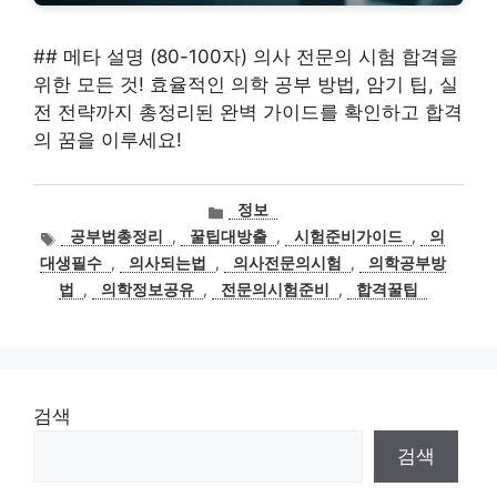
## 메타 설명 (80-100자) 의사 전문의 시험 합격을
위한 모든 것! 효율적인 의학 공부 방법, 암기 팁, 실
전 전략까지 총정리된 완벽 가이드를 확인하고 합격
의 꿈을 이루세요!
카
정보
테
태
공부법총정리
,
꿀팁대방출
,
시험준비가이드
,
의
고
그
대생필수
,
의사되는법
,
의사전문의시험
,
의학공부방
리
법
,
의학정보공유
,
전문의시험준비
,
합격꿀팁
검색
검색