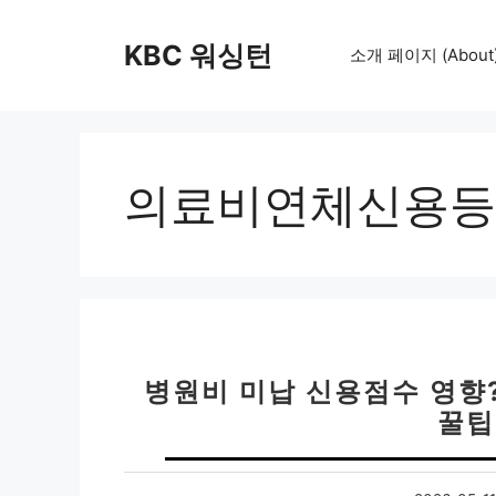
컨
텐
KBC 워싱턴
소개 페이지 (About
츠
로
건
너
뛰
의료비연체신용등
기
병원비 미납 신용점수 영향
꿀팁