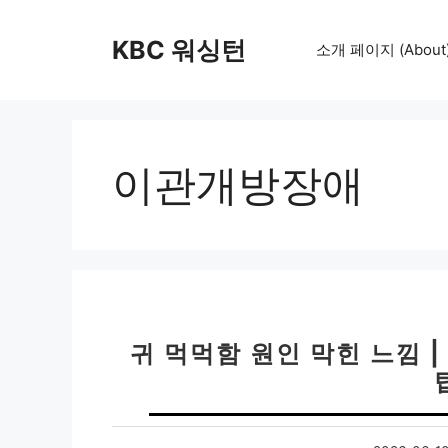
컨
텐
KBC 워싱턴
소개 페이지 (About
츠
로
건
너
뛰
이관개방장애
기
귀 먹먹함 원인 막힌 느낌 |