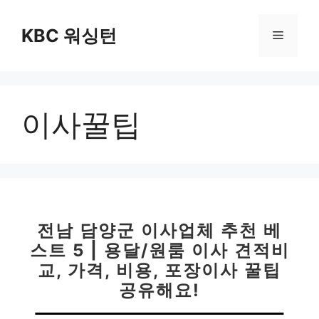
컨
텐
KBC 워싱턴
메
츠
로
뉴
건
너
이사꿀팁
뛰
기
전남 담양군 이사업체 추천 베
스트 5 | 용달/원룸 이사 견적비
교, 가격, 비용, 포장이사 꿀팁
공유해요!