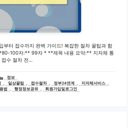
입부터 접수까지 완벽 가이드! 복잡한 절차 꿀팁과 함
80-100자:** 99자 * **제목 내용 요약:** 지자체 통
 접수 절차 전…
카
정보
테
리
,
일상꿀팁
,
접수절차
,
정부24연계
,
지자체서비스
,
고
용법
,
행정정보공유
,
회원가입및로그인
리