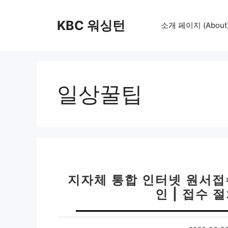
컨
텐
KBC 워싱턴
소개 페이지 (About
츠
로
건
너
뛰
일상꿀팁
기
지자체 통합 인터넷 원서접
인 | 접수 