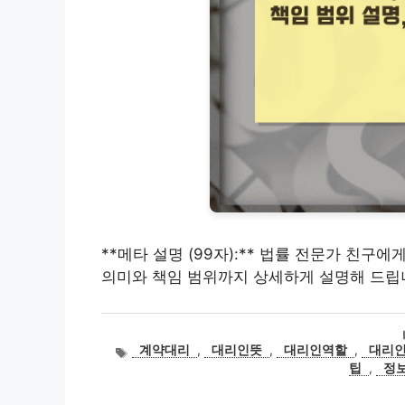
**메타 설명 (99자):** 법률 전문가 친구
의미와 책임 범위까지 상세하게 설명해 드립니
태
계약대리
,
대리인뜻
,
대리인역할
,
대리
그
팁
,
정