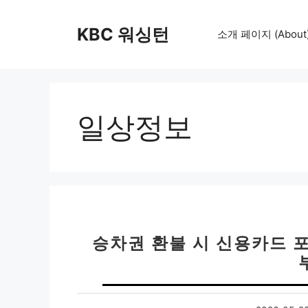
컨
텐
KBC 워싱턴
소개 페이지 (About
츠
로
건
너
뛰
일상정보
기
승차권 환불 시 신용카드 포