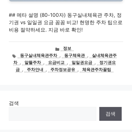
## 메타 설명 (80-100자) 동구실내체육관 주차, 정
기권 vs 일일권 요금 꼼꼼 비교! 현명한 주차 팁으로
비용 절약하세요. 지금 바로 확인!
카
정보
테
태
동구실내체육관주차
,
동구체육관
,
실내체육관주
고
그
차
,
알뜰주차
,
요금비교
,
일일권요금
,
정기권요
리
금
,
주차안내
,
주차정보공유
,
체육관주차꿀팁
검색
검색