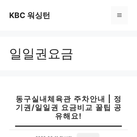
컨
텐
KBC 워싱턴
메
츠
로
뉴
건
너
일일권요금
뛰
기
동구실내체육관 주차안내 | 정
기권/일일권 요금비교 꿀팁 공
유해요!