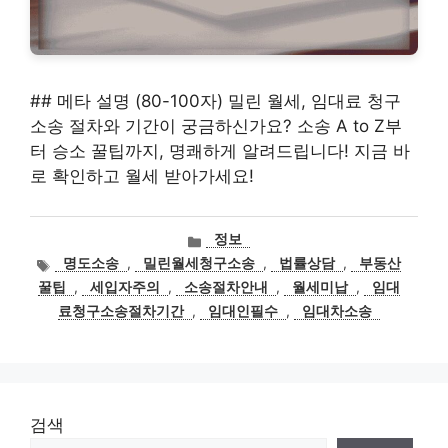
## 메타 설명 (80-100자) 밀린 월세, 임대료 청구
소송 절차와 기간이 궁금하신가요? 소송 A to Z부
터 승소 꿀팁까지, 명쾌하게 알려드립니다! 지금 바
로 확인하고 월세 받아가세요!
카
정보
테
태
명도소송
,
밀린월세청구소송
,
법률상담
,
부동산
고
그
꿀팁
,
세입자주의
,
소송절차안내
,
월세미납
,
임대
리
료청구소송절차기간
,
임대인필수
,
임대차소송
검색