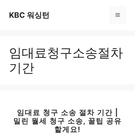
컨
텐
KBC 워싱턴
메
츠
로
뉴
건
너
임대료청구소송절차
뛰
기
기간
임대료 청구 소송 절차 기간 |
밀린 월세 청구 소송, 꿀팁 공유
할게요!