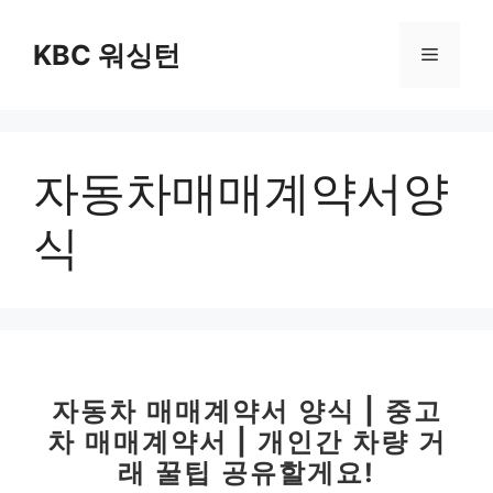
컨
텐
KBC 워싱턴
메
츠
로
뉴
건
너
자동차매매계약서양
뛰
기
식
자동차 매매계약서 양식 | 중고
차 매매계약서 | 개인간 차량 거
래 꿀팁 공유할게요!