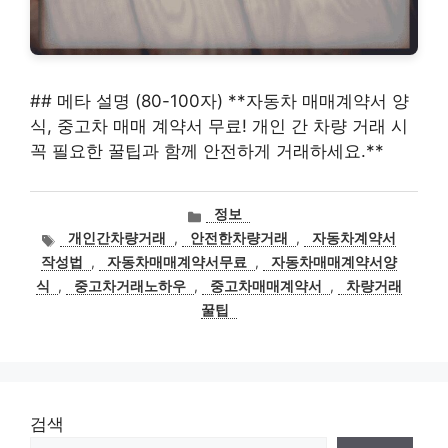
## 메타 설명 (80-100자) **자동차 매매계약서 양
식, 중고차 매매 계약서 무료! 개인 간 차량 거래 시
꼭 필요한 꿀팁과 함께 안전하게 거래하세요.**
카
정보
테
태
개인간차량거래
,
안전한차량거래
,
자동차계약서
고
그
작성법
,
자동차매매계약서무료
,
자동차매매계약서양
리
식
,
중고차거래노하우
,
중고차매매계약서
,
차량거래
꿀팁
검색