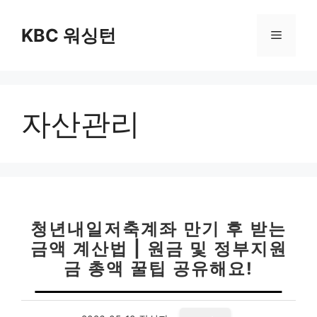
컨
텐
KBC 워싱턴
메
츠
로
뉴
건
너
자산관리
뛰
기
청년내일저축계좌 만기 후 받는
금액 계산법 | 원금 및 정부지원
금 총액 꿀팁 공유해요!