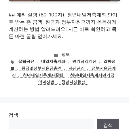
## 메타 설명 (80-100자): 청년내일저축계좌 만기
후 받는 총 금액, 원금과 정부지원금까지 꼼꼼하게
계산하는 방법 알려드려요! 지금 바로 확인하고 목
돈 마련 꿀팁 얻어가세요.
카
정보
테
태
꿀팁공유
,
내일저축계좌
,
만기금액계산
,
알짜정
고
그
보
,
원금및정부지원금총액
,
자산관리
,
정부지원금계
리
산
,
청년내일저축계좌꿀팁
,
청년내일저축계좌만기금
액계산법
,
청년자산형성
검색
검색