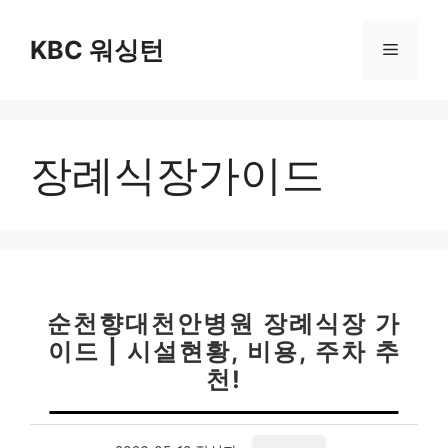
컨
텐
KBC 워싱턴
메
츠
로
뉴
건
너
장례식장가이드
뛰
기
순천향대천안병원 장례식장 가
이드 | 시설현황, 비용, 주차 추
천!