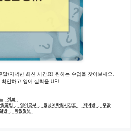
일/주말/저녁반 최신 시간표! 원하는 수업을 찾아보세요.
 확인하고 영어 실력을 UP!
카
정보
테
학원꿀팁
,
영어공부
,
월넛어학원시간표
,
저녁반
,
주말
고
일반
,
학원정보
리