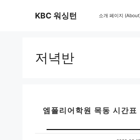
컨
텐
KBC 워싱턴
소개 페이지 (About
츠
로
건
너
뛰
저녁반
기
엠폴리어학원 목동 시간표 