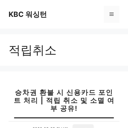
컨
텐
KBC 워싱턴
메
츠
로
뉴
건
너
적립취소
뛰
기
승차권 환불 시 신용카드 포인
트 처리 | 적립 취소 및 소멸 여
부 공유!