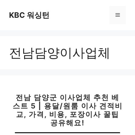
컨
텐
KBC 워싱턴
메
츠
로
뉴
건
너
전남담양이사업체
뛰
기
전남 담양군 이사업체 추천 베
스트 5 | 용달/원룸 이사 견적비
교, 가격, 비용, 포장이사 꿀팁
공유해요!