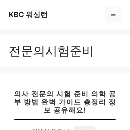
컨
텐
KBC 워싱턴
메
츠
로
뉴
건
너
전문의시험준비
뛰
기
의사 전문의 시험 준비 의학 공
부 방법 완벽 가이드 총정리 정
보 공유해요!