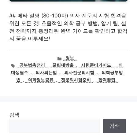
## 메타 설명 (80-100자) 의사 전문의 시험 합격을
위한 모든 것! 효율적인 의학 공부 방법, 암기 팁, 실
전 전략까지 총정리된 완벽 가이드를 확인하고 합격
의 꿈을 이루세요!
카
정보
테
태
공부법총정리
,
꿀팁대방출
,
시험준비가이드
,
의
고
그
대생필수
,
의사되는법
,
의사전문의시험
,
의학공부방
리
법
,
의학정보공유
,
전문의시험준비
,
합격꿀팁
검색
검색