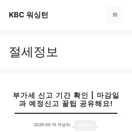
컨
텐
KBC 워싱턴
메
츠
로
뉴
건
너
절세정보
뛰
기
부가세 신고 기간 확인 | 마감일
과 예정신고 꿀팁 공유해요!
2026-05-15
작성자:
reporter