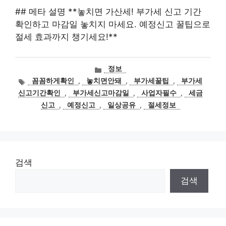
## 메타 설명 **놓치면 가산세! 부가세 신고 기간
확인하고 마감일 놓치지 마세요. 예정신고 꿀팁으로
절세 효과까지 챙기세요!**
카
정보
테
태
꼼꼼하게확인
,
놓치면안돼
,
부가세꿀팁
,
부가세
고
그
신고기간확인
,
부가세신고마감일
,
사업자필수
,
세금
리
신고
,
예정신고
,
일상공유
,
절세정보
검색
검색