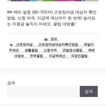
## 메타 설명 (80-100자) 근로장려금 대상자 확인
방법, 신청 자격, 지급액 계산까지 한 번에! 숨어있
는 지원금 놓치지 마세요. 꿀팁 대방출!
카
정보
테
태
근로장려금
,
근로장려금대상자확인방법
,
꼭알아
고
그
두세요
,
생활꿀팁
,
신청자격
,
연말정산꿀팁
,
재테
리
크정보
,
주부꿀팁
,
지급액계산
,
직장인꿀팁
검색
검색