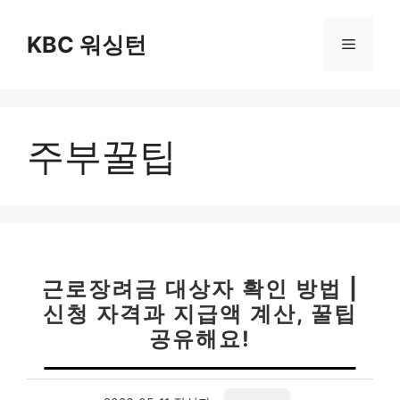
컨
텐
KBC 워싱턴
메
츠
로
뉴
건
너
주부꿀팁
뛰
기
근로장려금 대상자 확인 방법 |
신청 자격과 지급액 계산, 꿀팁
공유해요!