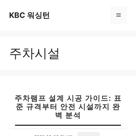
컨
텐
KBC 워싱턴
메
츠
로
뉴
건
너
주차시설
뛰
기
주차램프 설계 시공 가이드: 표
준 규격부터 안전 시설까지 완
벽 분석