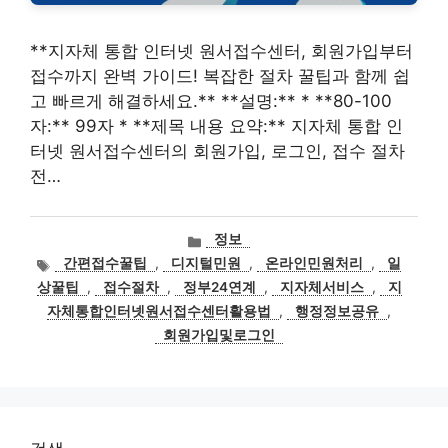
**지자체 통합 인터넷 원서접수센터, 회원가입부터
접수까지 완벽 가이드! 복잡한 절차 꿀팁과 함께 쉽
고 빠르게 해결하세요.** **설명:** * **80-100
자:** 99자 * **제목 내용 요약:** 지자체 통합 인
터넷 원서접수센터의 회원가입, 로그인, 접수 절차
전…
카
정보
테
태
간편접수꿀팁
,
디지털민원
,
온라인민원처리
,
일
고
그
상꿀팁
,
접수절차
,
정부24연계
,
지자체서비스
,
지
리
자체통합인터넷원서접수센터활용법
,
행정정보공유
,
회원가입및로그인