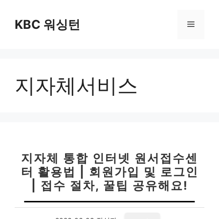
컨
텐
KBC 워싱턴
메
츠
로
뉴
건
너
지자체서비스
뛰
기
지자체 통합 인터넷 원서접수센
터 활용법 | 회원가입 및 로그인
| 접수 절차, 꿀팁 공유해요!