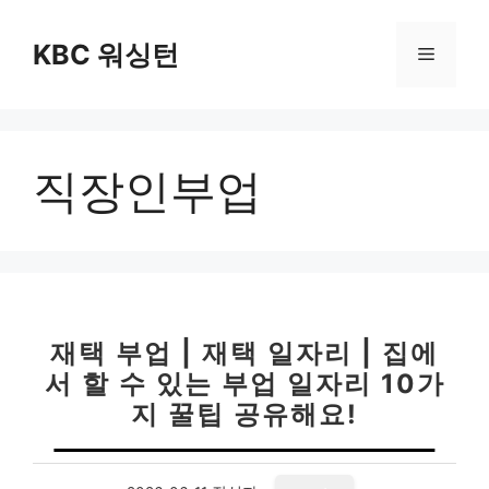
컨
텐
KBC 워싱턴
메
츠
로
뉴
건
너
직장인부업
뛰
기
재택 부업 | 재택 일자리 | 집에
서 할 수 있는 부업 일자리 10가
지 꿀팁 공유해요!