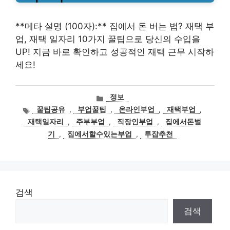
**메타 설명 (100자):** 집에서 돈 버는 법? 재택 부
업, 재택 일자리 10가지 꿀팁으로 당신의 수입을
UP! 지금 바로 확인하고 성공적인 재택 근무 시작하
세요!
카
정보
테
태
꿀팁공유
,
부업꿀팁
,
온라인부업
,
재택부업
,
고
그
재택일자리
,
주부부업
,
직장인부업
,
집에서돈벌
리
기
,
집에서할수있는부업
,
투잡추천
검색
검색