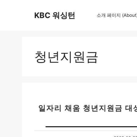
컨
텐
KBC 워싱턴
소개 페이지 (About
츠
로
건
너
뛰
청년지원금
기
일자리 채움 청년지원금 대상