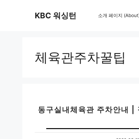
컨
텐
KBC 워싱턴
소개 페이지 (About
츠
로
건
너
뛰
체육관주차꿀팁
기
동구실내체육관 주차안내 |