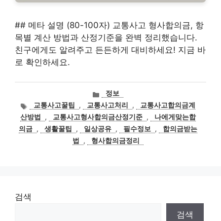
## 메타 설명 (80-100자) 교통사고 형사합의금, 항
목별 계산 방법과 산정기준을 완벽 정리했습니다.
친구에게도 알려주고 든든하게 대비하세요! 지금 바
로 확인하세요.
카
정보
테
태
교통사고꿀팁
,
교통사고처리
,
교통사고합의금계
고
그
산방법
,
교통사고형사합의금산정기준
,
나에게맞는합
리
의금
,
생활꿀팁
,
일상공유
,
필수정보
,
합의금받는
법
,
형사합의금정리
검색
검색