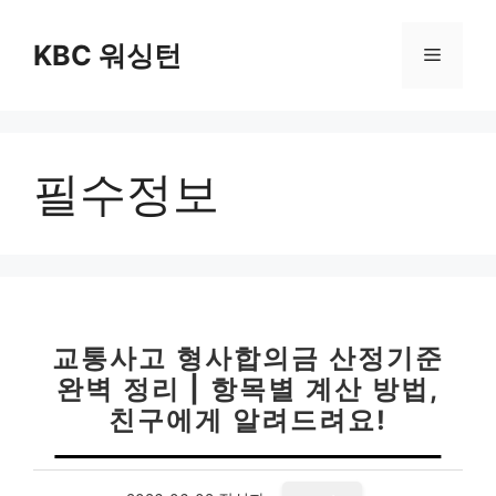
컨
텐
KBC 워싱턴
메
츠
로
뉴
건
너
필수정보
뛰
기
교통사고 형사합의금 산정기준
완벽 정리 | 항목별 계산 방법,
친구에게 알려드려요!