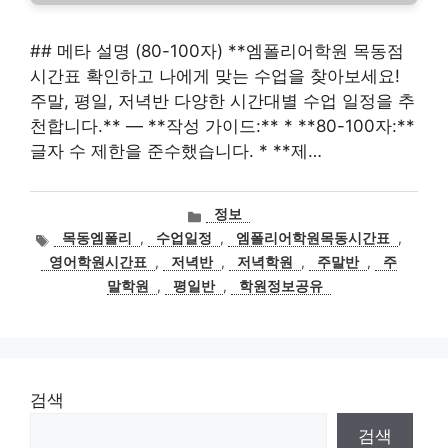
## 메타 설명 (80-100자) **엠폴리어학원 목동점
시간표 확인하고 나에게 맞는 수업을 찾아보세요!
주말, 평일, 저녁반 다양한 시간대별 수업 일정을 추
천합니다.** — **작성 가이드:** * **80-100자:**
글자 수 제한을 준수했습니다. * **제…
카
정보
테
태
목동엠폴리
,
수업일정
,
엠폴리어학원목동시간표
,
고
그
영어학원시간표
,
저녁반
,
저녁학원
,
주말반
,
주
리
말학원
,
평일반
,
학원정보공유
검색
검색