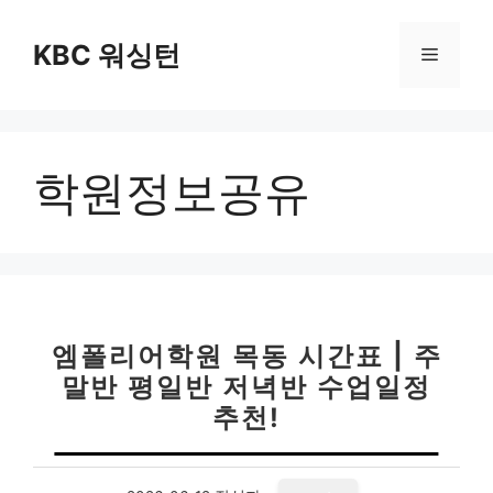
컨
텐
KBC 워싱턴
메
츠
로
뉴
건
너
학원정보공유
뛰
기
엠폴리어학원 목동 시간표 | 주
말반 평일반 저녁반 수업일정
추천!