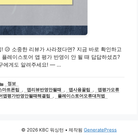
! 😥 소중한 리뷰가 사라졌다면? 지금 바로 확인하고
** 플레이스토어 앱 평가 반영이 안 될 때 답답하셨죠?
친구에게도 알려주세요! — …
카
정보
테
스마트폰팁
,
앱리뷰반영안될때
,
앱사용꿀팁
,
앱평가오류
고
어앱평가반영안될때해결팁
,
플레이스토어오류대처법
리
© 2026 KBC 워싱턴
• 제작됨
GeneratePress