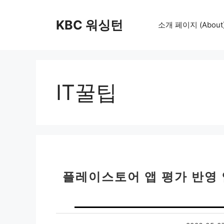
컨
텐
KBC 워싱턴
소개 페이지 (About
츠
로
건
너
뛰
IT꿀팁
기
플레이스토어 앱 평가 반영